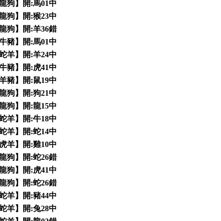
馬龍狗】開:馬01中
馬龍狗】開:猴23中
馬龍狗】開:羊36錯
馬牛豬】開:馬01中
雞蛇羊】開:羊24中
馬牛豬】開:虎41中
馬羊豬】開:鼠19中
馬龍狗】開:狗21中
馬龍狗】開:龍15中
雞蛇羊】開:牛18中
雞蛇羊】開:蛇14中
雞虎羊】開:雞10中
馬龍狗】開:蛇26錯
馬龍狗】開:虎41中
馬龍狗】開:蛇26錯
狗蛇羊】開:豬44中
狗蛇羊】開:兔28中