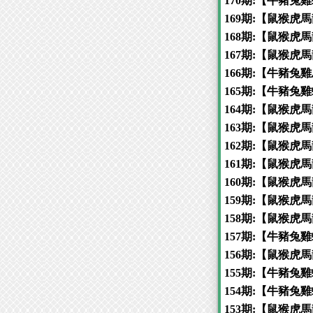
170期:【牛豬兔
169期:【鼠猴虎
168期:【鼠猴虎
167期:【鼠猴虎
166期:【牛豬兔
165期:【牛豬兔
164期:【鼠猴虎
163期:【鼠猴虎
162期:【鼠猴虎
161期:【鼠猴虎
160期:【鼠猴虎
159期:【鼠猴虎
158期:【鼠猴虎
157期:【牛豬兔
156期:【鼠猴虎
155期:【牛豬兔
154期:【牛豬兔
153期:【鼠猴虎