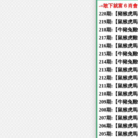
-=敢下就富６肖會
220期:【豬猴虎
219期:【鼠猴虎
218期:【牛豬兔
217期:【鼠猴虎
216期:【鼠猴虎
215期:【牛豬兔
214期:【牛豬兔
213期:【鼠猴虎
212期:【鼠猴虎
211期:【鼠猴虎
210期:【鼠猴虎
209期:【牛豬兔
208期:【鼠猴虎
207期:【鼠猴虎
206期:【鼠猴虎
205期:【鼠猴虎