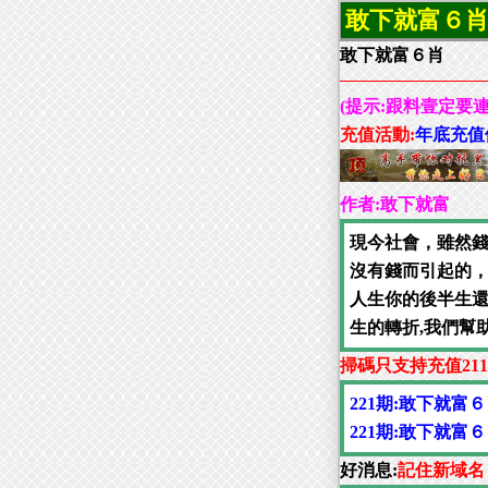
敢下就富６
敢下就富６肖
(提示:跟料壹定要
充值活動:
年底充值
作者:敢下就富
現今社會，雖然
沒有錢而引起的
人生你的後半生
生的轉折,我們幫
掃碼只支持充值21
221期:敢下就富
221期:敢下就富
好消息:
記住新域名：ds