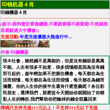
印钱机器４肖
印錢機器４肖
(提示:跟料壹定要連續跟,不要跟壹期不跟壹期!不然就很
容易錯過大中機會!)
充值活動:
年底充值優惠火熱進行中...
作者:印錢機器
現今社會，雖然錢不是萬能的，但是沒有錢卻是萬萬
不能。人生有很多不如意，很多煩惱都是因為沒有錢
而引起的，趁年輕如果不把握住機會，每天都在為生
活而煩惱，每天都在為生活而煩惱，每天都在為錢而
擔憂。你的人生你的後半生還有什麽意義呢？各位彩
民朋友，選擇我們，那麽從今天開始你就開始了你精
彩人生的轉折,我們幫助你把輸掉的錢全部贏回來
掃碼只支持充值211元以上！不支持211元以下充值