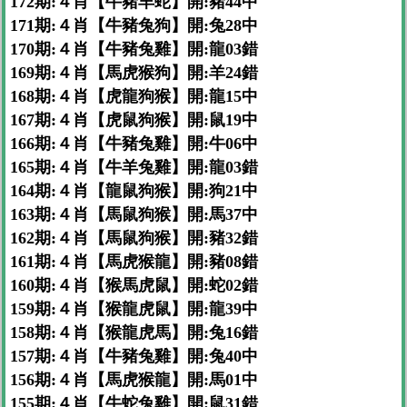
172期:４肖【牛豬羊蛇】開:豬44中
171期:４肖【牛豬兔狗】開:兔28中
170期:４肖【牛豬兔雞】開:龍03錯
169期:４肖【馬虎猴狗】開:羊24錯
168期:４肖【虎龍狗猴】開:龍15中
167期:４肖【虎鼠狗猴】開:鼠19中
166期:４肖【牛豬兔雞】開:牛06中
165期:４肖【牛羊兔雞】開:龍03錯
164期:４肖【龍鼠狗猴】開:狗21中
163期:４肖【馬鼠狗猴】開:馬37中
162期:４肖【馬鼠狗猴】開:豬32錯
161期:４肖【馬虎猴龍】開:豬08錯
160期:４肖【猴馬虎鼠】開:蛇02錯
159期:４肖【猴龍虎鼠】開:龍39中
158期:４肖【猴龍虎馬】開:兔16錯
157期:４肖【牛豬兔雞】開:兔40中
156期:４肖【馬虎猴龍】開:馬01中
155期:４肖【牛蛇兔雞】開:鼠31錯