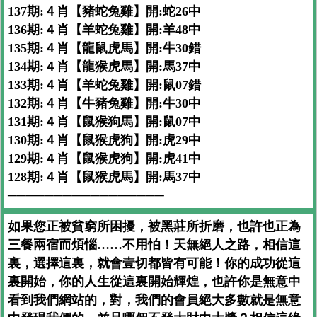
137期:４肖【豬蛇兔雞】開:蛇26中
136期:４肖【羊蛇兔雞】開:羊48中
135期:４肖【龍鼠虎馬】開:牛30錯
134期:４肖【龍猴虎馬】開:馬37中
133期:４肖【羊蛇兔雞】開:鼠07錯
132期:４肖【牛豬兔雞】開:牛30中
131期:４肖【鼠猴狗馬】開:鼠07中
130期:４肖【鼠猴虎狗】開:虎29中
129期:４肖【鼠猴虎狗】開:虎41中
128期:４肖【鼠猴虎馬】開:馬37中
─────────────────
如果您正被貧窮所困擾，被黑莊所折磨，也許也正為
三餐兩宿而煩惱……不用怕！天無絕人之路，相信這
裏，選擇這裏，就會壹切都皆有可能！你的成功從這
裏開始，你的人生從這裏開始輝煌，也許你是無意中
看到我們網站的，對，我們的會員絕大多數就是無意