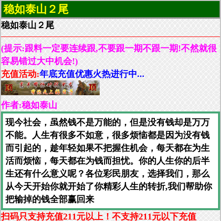
稳如泰山２尾
稳如泰山２尾
(提示:跟料一定要连续跟,不要跟一期不跟一期!不然就很
容易错过大中机会!)
充值活动:
年底充值优惠火热进行中...
作者:稳如泰山
现今社会，虽然钱不是万能的，但是没有钱却是万万
不能。人生有很多不如意，很多烦恼都是因为没有钱
而引起的，趁年轻如果不把握住机会，每天都在为生
活而烦恼，每天都在为钱而担忧。你的人生你的后半
生还有什么意义呢？各位彩民朋友，选择我们，那么
从今天开始你就开始了你精彩人生的转折,我们帮助你
把输掉的钱全部赢回来
扫码只支持充值211元以上！不支持211元以下充值