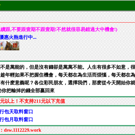
行
連續跟,不要跟壹期不跟壹期!不然就很容易錯過大中機會!)
優惠火熱進行中...
錢不是萬能的，但是沒有錢卻是萬萬不能。人生有很多不如意，
，趁年輕如果不把握住機會，每天都在為生活而煩惱，每天都在
還有什麽意義呢？各位彩民朋友，選擇我們，那麽從今天開始你
助你把輸掉的錢全部贏回來
1元以上！不支持211元以下充值
①行包天取料窗口
①行包月取料窗口
w.1112229.work