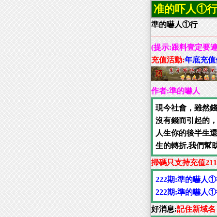
准的吓人①
準的嚇人①行
(提示:跟料壹定要
充值活動:
年底充值
作者:準的嚇人
現今社會，雖然
沒有錢而引起的
人生你的後半生
生的轉折,我們幫
掃碼只支持充值21
222期:準的嚇人
222期:準的嚇人
好消息:
記住新域名：ds