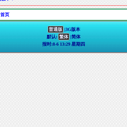
坛首页
普通版
|3G版本
默认:
繁体
|简体
报时:8-6 13:29 星期四