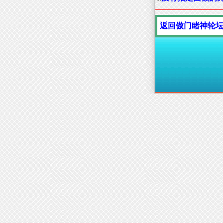
返回傲门睹神轮