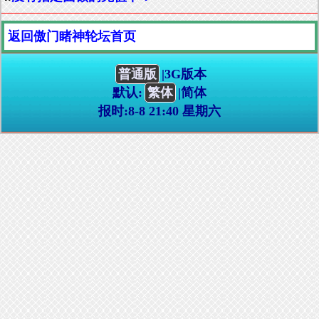
返回傲门睹神轮坛首页
普通版
|3G版本
默认:
繁体
|简体
报时:8-8 21:40 星期六