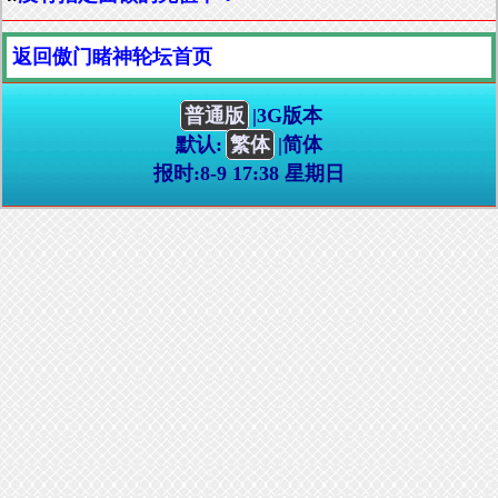
返回傲门睹神轮坛首页
普通版
|3G版本
默认:
繁体
|简体
报时:8-9 17:38 星期日