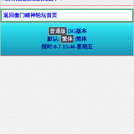
返回傲门睹神轮坛首页
普通版
|3G版本
默认:
繁体
|简体
报时:8-7 15:46 星期五