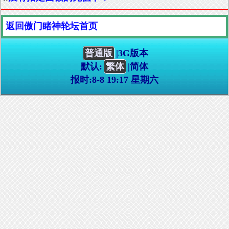
返回傲门睹神轮坛首页
普通版
|3G版本
默认:
繁体
|简体
报时:8-8 19:17 星期六