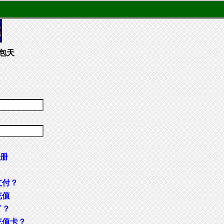
包天
册
支付？
充值
了？
充值卡？