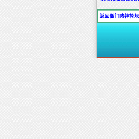
返回傲门睹神轮