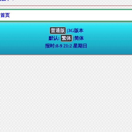
坛首页
普通版
|3G版本
默认:
繁体
|简体
报时:8-9 21:2 星期日