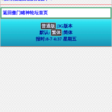
返回傲门睹神轮坛首页
普通版
|3G版本
默认:
繁体
|简体
报时:8-7 4:37 星期五